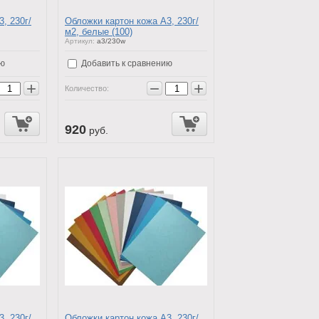
, 230г/
Обложки картон кожа А3, 230г/
м2, белые (100)
Артикул:
a3/230w
ию
Добавить к сравнению
+
−
+
Количество:
920
руб.
, 230г/
Обложки картон кожа А3, 230г/