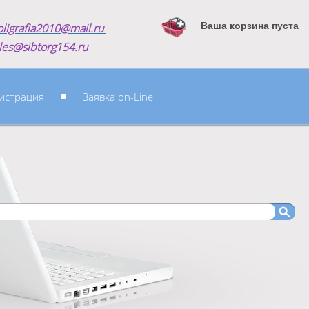
Ваша корзина пуста
oligrafia2010@mail.ru
les@sibtorg154.ru
истрация
Заявка on-Line