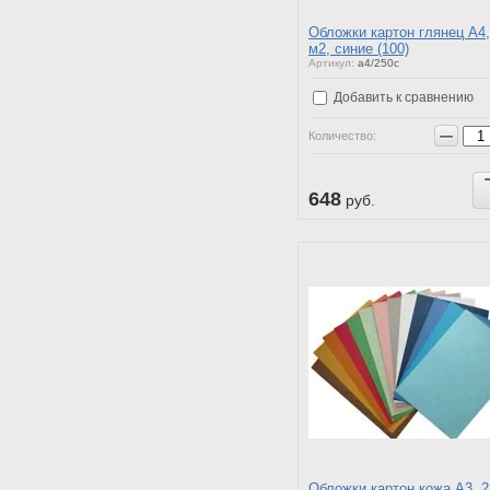
Обложки картон глянец А4,
м2, синие (100)
Артикул:
a4/250c
Добавить к сравнению
−
Количество:
Купить
648
руб.
Обложки картон кожа А3, 2