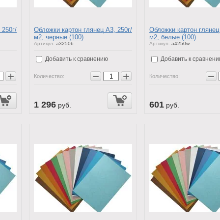
 250г/
Обложки картон глянец А3, 250г/
Обложки картон глянец 
м2, черные (100)
м2, белые (100)
Артикул:
a3250b
Артикул:
a4250w
Добавить к сравнению
Добавить к сравнен
+
−
+
−
Количество:
Количество:
1 296
601
руб.
руб.