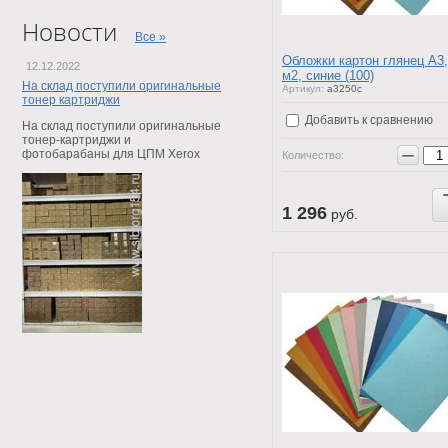
Новости
Все »
Обложки картон глянец А3,
12.12.2022
м2, синие (100)
На склад поступили оригинальные
Артикул:
a3250c
тонер картриджи
Добавить к сравнению
На склад поступили оригинальные
тонер-картриджи и
−
фотобарабаны для ЦПМ Xerox
Количество:
Купить
1 296
руб.