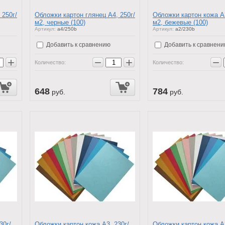
 250г/
Обложки картон глянец А4, 250г/
Обложки картон кожа А3
м2, черные (100)
м2, бежевые (100)
Артикул:
a4/250b
Артикул:
a2/230b
Добавить к сравнению
Добавить к сравнен
+
−
+
−
Количество:
Количество:
648
784
руб.
руб.
30г/
Обложки картон кожа А3, 230г/
Обложки картон кожа А3