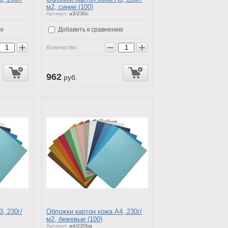
м2, синие (100)
Артикул:
a3/230c
ию
Добавить к сравнению
+
−
+
Количество:
962
руб.
, 230г/
Обложки картон кожа А4, 230г/
м2, бежевые (100)
Артикул:
a4/230bg