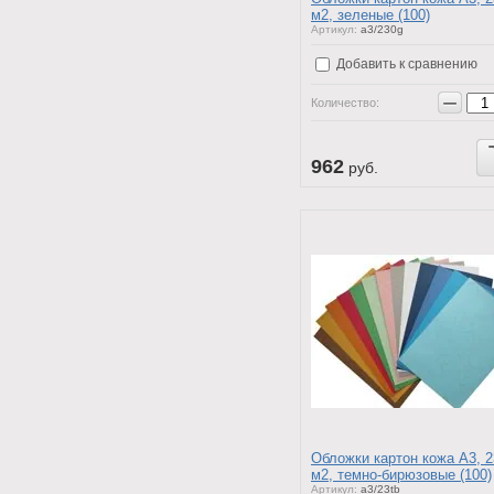
м2, зеленые (100)
Артикул:
a3/230g
Добавить к сравнению
−
Количество:
Купить
962
руб.
Обложки картон кожа А3, 2
м2, темно-бирюзовые (100)
Артикул:
a3/23tb