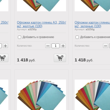
 250г/
Обложки картон глянец А3, 250г/
Обложки картон глянец 
м2, желтые (100)
м2, зеленые (100)
Артикул:
a3250y
Артикул:
a3250g
Добавить к сравнению
Добавить к сравнен
+
−
+
−
Количество:
Количество:
1 418
1 418
руб.
руб.