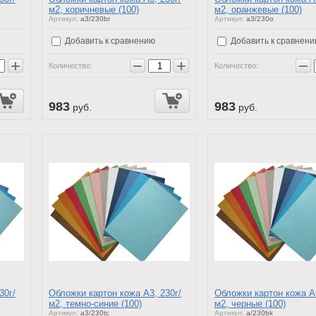
м2, коричневые (100)
м2, оранжевые (100)
Артикул:
a3/230br
Артикул:
a3/230o
Добавить к сравнению
Добавить к сравнен
+
−
+
−
Количество:
Количество:
983
983
руб.
руб.
30г/
Обложки картон кожа А3, 230г/
Обложки картон кожа А3
м2, темно-синие (100)
м2, черные (100)
Артикул:
a3/230tc
Артикул:
a/230bk