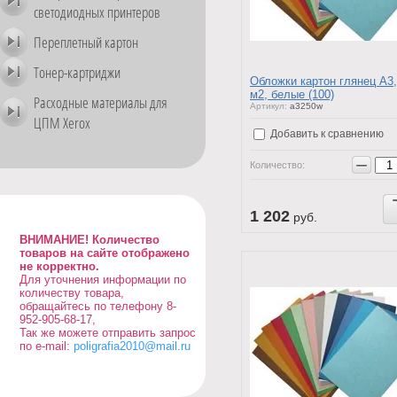
светодиодных принтеров
Переплетный картон
Тонер-картриджи
Обложки картон глянец А3,
м2, белые (100)
Расходные материалы для
Артикул:
a3250w
ЦПМ Xerox
Добавить к сравнению
−
Количество:
Купить
1 202
руб.
ВНИМАНИЕ! Количество
товаров на сайте отображено
не корректно.
Для уточнения информации по
количеству товара,
обращайтесь по телефону 8-
952-905-68-17,
Так же можете отправить запрос
по e-mail:
poligrafia2010@mail.ru