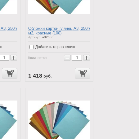
А3, 250г/
Обложки картон глянец А3, 250г/
м2, красные (100)
Артикул:
a3250r
ию
Добавить к сравнению
+
−
+
Количество:
1 418
руб.