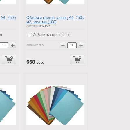
А4, 250г/
Обложки картон глянец А4, 250г/
м2, желтые (100)
Артикул:
a4250y
ию
Добавить к сравнению
+
−
+
Количество:
668
руб.