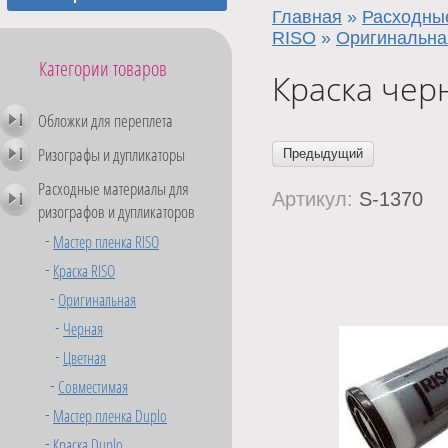
Главная
»
Расходны
RISO
»
Оригинальна
Категории товаров
Краска черн
Обложки для переплета
Ризографы и дупликаторы
Предыдущий
Расходные материалы для
Артикул:
S-1370
ризографов и дупликаторов
Мастер пленка RISO
Краска RISO
Оригинальная
Черная
Цветная
Совместимая
Мастер пленка Duplo
Краска Duplo