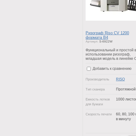
Ризограф Riso CV 1200
формата В4
Артикул:
S-6922W
Функциональный и простой 
использовании ризограф,
младшая модель в линейке 
Добавить к сравнению
RISO
Производитель
Протяжной
Тип сканера
1000 листо
Емкость лотков
для бумаги
60, 80, 100 
Скорость печати
в минуту