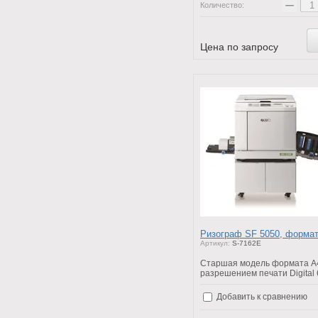
−
Количество:
Цена по запросу
Ризограф SF 5050, форма
Артикул:
S-7162E
Старшая модель формата А
разрешением печати Digital
Добавить к сравнению