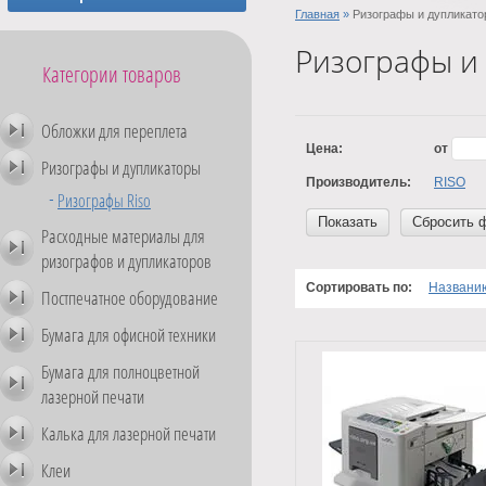
Главная
»
Ризографы и дупликато
Ризографы и
Категории товаров
Обложки для переплета
Цена:
от
Ризографы и дупликаторы
Производитель:
RISO
Ризографы Riso
Показать
Сбросить 
Расходные материалы для
ризографов и дупликаторов
Сортировать по:
Названи
Постпечатное оборудование
Бумага для офисной техники
Бумага для полноцветной
лазерной печати
Калька для лазерной печати
Клеи