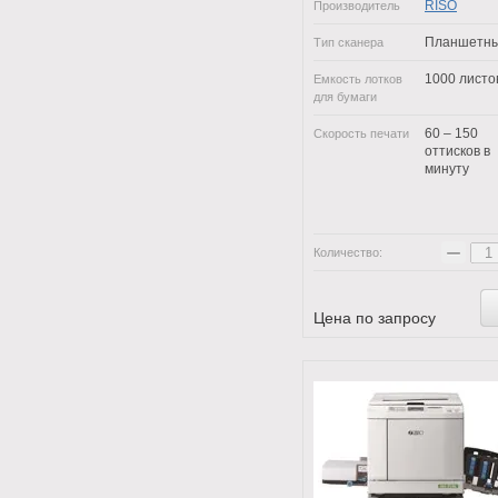
RISO
Производитель
Планшетн
Тип сканера
1000 листо
Емкость лотков
для бумаги
60 – 150
Скорость печати
оттисков в
минуту
−
Количество:
Цена по запросу