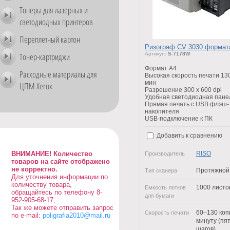
Тонеры для лазерных и
светодиодных принтеров
Переплетный картон
Ризограф CV 3030 формат
Тонер-картриджи
Артикул:
S-7178W
Формат A4
Расходные материалы для
Высокая скорость печати 130
мин
ЦПМ Xerox
Разрешение 300 x 600 dpi
Удобная светодиодная пане
Прямая печать с USB флэш-
накопителя
USB-подключение к ПК
Добавить к сравнению
ВНИМАНИЕ! Количество
RISO
Производитель
товаров на сайте отображено
не корректно.
Протяжной
Тип сканера
Для уточнения информации по
количеству товара,
1000 листо
Емкость лотков
обращайтесь по телефону 8-
для бумаги
952-905-68-17,
Так же можете отправить запрос
60–130 коп
Скорость печати
по e-mail:
poligrafia2010@mail.ru
минуту (пя
шагов)