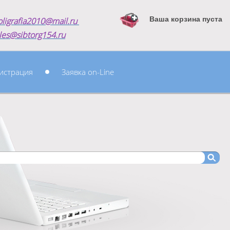
Ваша корзина пуста
oligrafia2010@mail.ru
les@sibtorg154.ru
истрация
Заявка on-Line