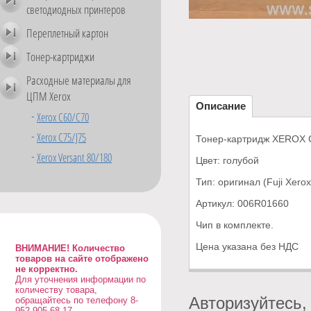
светодиодных принтеров
Переплетный картон
Тонер-картриджи
Расходные материалы для
ЦПМ Xerox
Описание
Xerox C60/C70
Xerox C75/J75
Тонер-картридж XEROX 
Xerox Versant 80/180
Цвет: голубой
Тип: оригинал (Fuji Xerox
Артикул: 006R01660
Чип в комплекте.
Цена указана без НДС
ВНИМАНИЕ! Количество
товаров на сайте отображено
не корректно.
Для уточнения информации по
количеству товара,
Авторизуйтесь,
обращайтесь по телефону 8-
952-905-68-17,