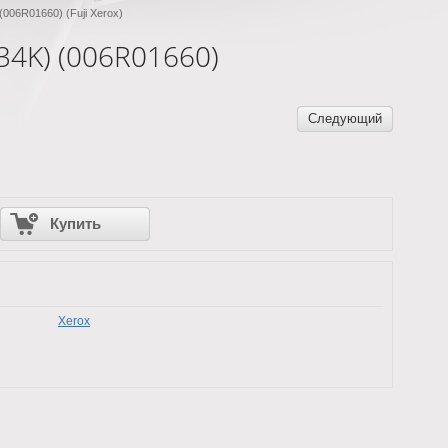
006R01660) (Fuji Xerox)
34K) (006R01660)
Следующий
Купить
Xerox