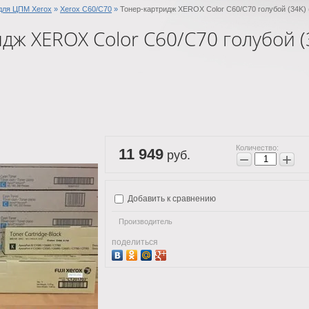
для ЦПМ Xerox
»
Xerox C60/C70
»
Тонер-картридж XEROX Color С60/C70 голубой (34K) (
дж XEROX Color С60/C70 голубой (
Количество:
11 949
руб.
−
+
Добавить к сравнению
Производитель
поделиться