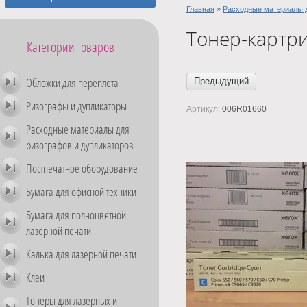
Главная
»
Расходные материалы 
Тонер-картри
Категории товаров
Обложки для переплета
Предыдущий
Ризографы и дупликаторы
Артикул:
006R01660
Расходные материалы для
ризографов и дупликаторов
Постпечатное оборудование
Бумага для офисной техники
Бумага для полноцветной
лазерной печати
Калька для лазерной печати
Клеи
Тонеры для лазерных и