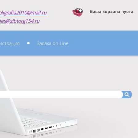
Ваша корзина пуста
oligrafia2010@mail.ru
les@sibtorg154.ru
истрация
Заявка on-Line